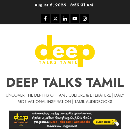
Skip
August 6, 2026
8:59:32 AM
to
content
Facebook
Twitter
Linkedin
Youtube
Instagram
DEEP TALKS TAMIL
UNCOVER THE DEPTHS OF TAMIL CULTURE & LITERATURE | DAILY
Tamil Motivat
MOTIVATIONAL INSPIRATION | TAMIL AUDIOBOOKS
சிறப்பு கட்டுரை
Tamil Motivation Videos
வெற்றி உனதே
மர்மங்கள்
ச
வே
பல்லா
ஒரு