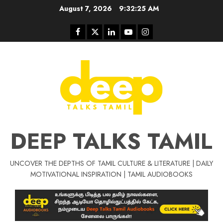
Skip
August 7, 2026
9:32:25 AM
to
content
Facebook
Twitter
Linkedin
Youtube
Instagram
DEEP TALKS TAMIL
UNCOVER THE DEPTHS OF TAMIL CULTURE & LITERATURE | DAILY
Tamil Motivat
MOTIVATIONAL INSPIRATION | TAMIL AUDIOBOOKS
சிறப்பு கட்டுரை
Tamil Motivation Videos
வெற்றி உனதே
மர்மங்கள்
ச
வே
பல்லா
ஒரு