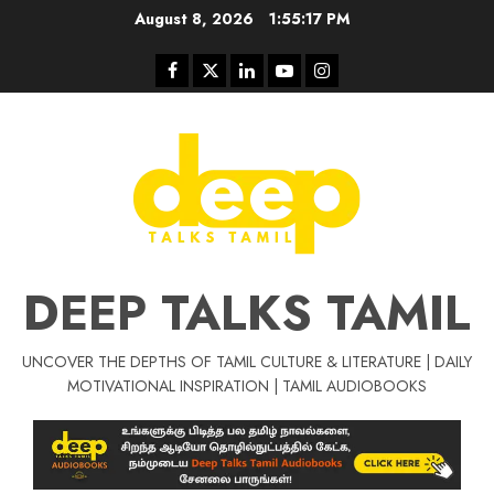
Skip
August 8, 2026
1:55:18 PM
to
content
Facebook
Twitter
Linkedin
Youtube
Instagram
DEEP TALKS TAMIL
UNCOVER THE DEPTHS OF TAMIL CULTURE & LITERATURE | DAILY
Tamil Motivat
MOTIVATIONAL INSPIRATION | TAMIL AUDIOBOOKS
சிறப்பு கட்டுரை
Tamil Motivation Videos
வெற்றி உனதே
மர்மங்கள்
ச
வே
பல்லா
ஒரு