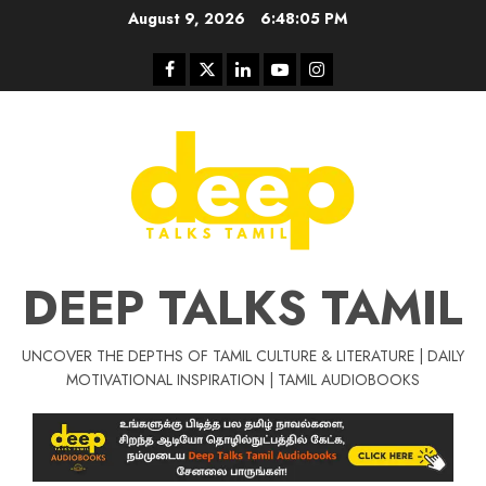
Skip
August 9, 2026
6:48:05 PM
to
content
Facebook
Twitter
Linkedin
Youtube
Instagram
DEEP TALKS TAMIL
UNCOVER THE DEPTHS OF TAMIL CULTURE & LITERATURE | DAILY
Tamil Motivat
MOTIVATIONAL INSPIRATION | TAMIL AUDIOBOOKS
சிறப்பு கட்டுரை
Tamil Motivation Videos
வெற்றி உனதே
மர்மங்கள்
ச
வே
பல்லா
ஒரு