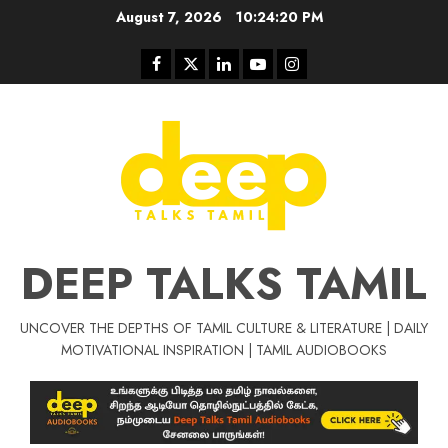
Skip
August 7, 2026
10:24:21 PM
to
content
Facebook
Twitter
Linkedin
Youtube
Instagram
DEEP TALKS TAMIL
UNCOVER THE DEPTHS OF TAMIL CULTURE & LITERATURE | DAILY
Tamil Motivat
MOTIVATIONAL INSPIRATION | TAMIL AUDIOBOOKS
சிறப்பு கட்டுரை
Tamil Motivation Videos
வெற்றி உனதே
மர்மங்கள்
ச
வே
பல்லா
ஒரு