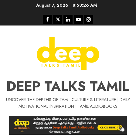
Skip
August 7, 2026
8:53:27 AM
to
content
Facebook
Twitter
Linkedin
Youtube
Instagram
DEEP TALKS TAMIL
UNCOVER THE DEPTHS OF TAMIL CULTURE & LITERATURE | DAILY
Tamil Motivat
MOTIVATIONAL INSPIRATION | TAMIL AUDIOBOOKS
சிறப்பு கட்டுரை
Tamil Motivation Videos
வெற்றி உனதே
மர்மங்கள்
ச
வே
பல்லா
ஒரு