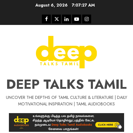
Skip
August 6, 2026
7:07:27 AM
to
content
Facebook
Twitter
Linkedin
Youtube
Instagram
DEEP TALKS TAMIL
UNCOVER THE DEPTHS OF TAMIL CULTURE & LITERATURE | DAILY
Tamil Motivat
MOTIVATIONAL INSPIRATION | TAMIL AUDIOBOOKS
சிறப்பு கட்டுரை
Tamil Motivation Videos
வெற்றி உனதே
மர்மங்கள்
ச
வே
பல்லா
ஒரு