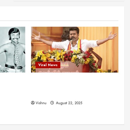
என்.எஸ்.கிருஷ்ணன்:
கலைவாணரின் நினைவு நாளில்
ஒரு சிலிர்ப்பூட்டும் பார்வை
2
August 30, 2025
Viral News
விஜயகாந்த்: 50க்கும் மேற்பட்ட
புதுமுக இயக்குநர்களுக்கு
வாய்ப்பளித்த ஒரே நடிகர்! தமிழ்
சினிமா வரலாற்றில் இது ஒரு
3
சாதனையா?
Viral News
Viral News
August 25, 2025
விஜய் தவெக மாநாட்டில் சொன்ன
ட புதுமுக
விஜய் தவெக மாநாட்டில் சொன்ன குட்டிக்
குட்டிக் கதை! அதன்
பின்னணியில் உள்ள ஆழ்ந்த
த்த ஒரே
கதை! அதன் பின்னணியில் உள்ள ஆழ்ந்த
அரசியல் அர்த்தம் என்ன?
4
ில் இது ஒரு
அரசியல் அர்த்தம் என்ன?
August 22, 2025
Vishnu
August 22, 2025
சிறப்பு கட்டுரை
சுவாரசிய தகவல்கள்
மெட்ராஸ் தினத்தின்
சுவாரஸ்யமான உண்மைகள்!
நீங்கள் அறியாத ரகசியங்கள்!