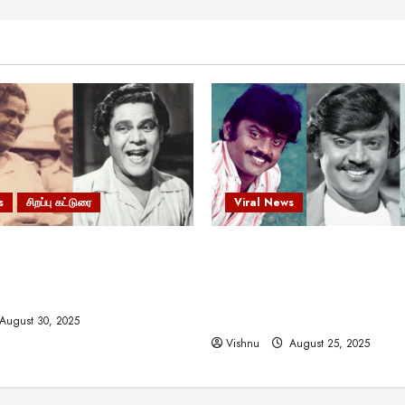
s
சிறப்பு கட்டுரை
Viral News
 வலிமையால் உயர்ந்த
விஜயகாந்த்: 50க்கும் மேற்பட்
ிருஷ்ணன்: கலைவாணரின்
இயக்குநர்களுக்கு வாய்ப்பளி
ல் ஒரு சிலிர்ப்பூட்டும் பார்வை
நடிகர்! தமிழ் சினிமா வரலாற்ற
சாதனையா?
August 30, 2025
Vishnu
August 25, 2025