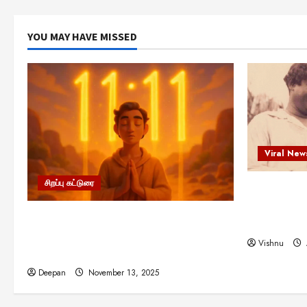
YOU MAY HAVE MISSED
Viral New
சிறப்பு கட்டுரை
எளிமையின்
என்.எஸ்.க
11:11 என்பதன் அர்த்தம் என்ன?
நினைவு நாளி
பிரபஞ்சம் உங்களுக்கு அனுப்பும் ரகசிய
Vishnu
குறியீடு இதுவாக இருக்கலாம்!
Deepan
November 13, 2025