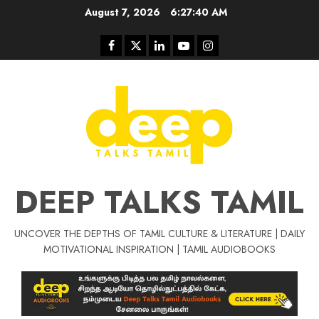
Skip
August 7, 2026
6:27:41 AM
to
content
Facebook
Twitter
Linkedin
Youtube
Instagram
DEEP TALKS TAMIL
UNCOVER THE DEPTHS OF TAMIL CULTURE & LITERATURE | DAILY
Tamil Motivat
MOTIVATIONAL INSPIRATION | TAMIL AUDIOBOOKS
சிறப்பு கட்டுரை
Tamil Motivation Videos
வெற்றி உனதே
மர்மங்கள்
ச
வே
பல்லா
ஒரு