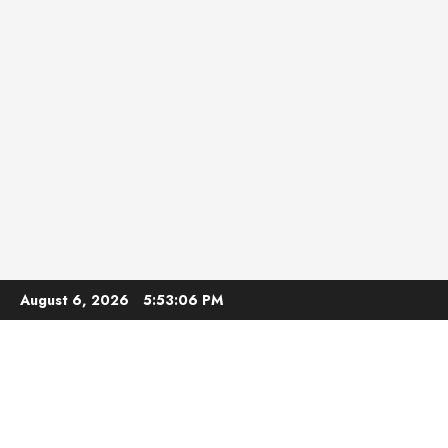
Skip
August 6, 2026
5:53:07 PM
to
content