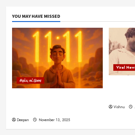
YOU MAY HAVE MISSED
Viral New
சிறப்பு கட்டுரை
எளிமையின்
என்.எஸ்.க
11:11 என்பதன் அர்த்தம் என்ன?
நினைவு நாளி
பிரபஞ்சம் உங்களுக்கு அனுப்பும் ரகசிய
Vishnu
குறியீடு இதுவாக இருக்கலாம்!
Deepan
November 13, 2025