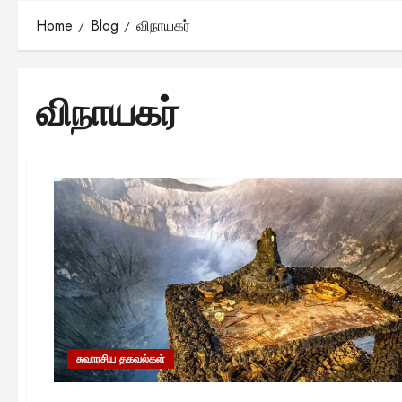
Home
Blog
விநாயகர்
விநாயகர்
சுவாரசிய தகவல்கள்