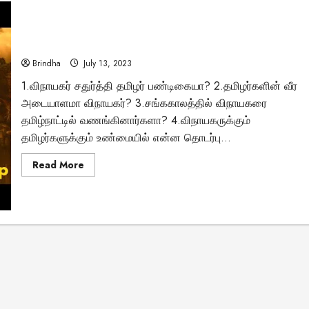
விநாயகர்
சிலை
அதுவும்
எரிமலை
s
சிறப்பு கட்டுரை
உச்சியிளா?..
விநாயகர் சதுர்த்தி வரலாறு..!
Brindha
July 13, 2023
 நம்
1.விநாயகர் சதுர்த்தி தமிழர் பண்டிகையா? 2.தமிழர்களின் வீர
அடையாளமா விநாயகர்? 3.சங்ககாலத்தில் விநாயகரை
ள்
Tamil Motivation Videos
தமிழ்நாட்டில் வணங்கினார்களா? 4.விநாயகருக்கும்
தமிழர்களுக்கும் உண்மையில் என்ன தொடர்பு...
்ற அறிவுக்
தோல்வி தடைகளை
Read
Read More
ா?
உடைத்தெறிவது எப்ப
more
about
விநாயகர்
1, 2024
Brindha
August 6, 2023
சதுர்த்தி
வரலாறு..!