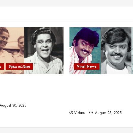
s
சிறப்பு கட்டுரை
Viral News
 வலிமையால் உயர்ந்த
விஜயகாந்த்: 50க்கும் மேற்பட்
ிருஷ்ணன்: கலைவாணரின்
இயக்குநர்களுக்கு வாய்ப்பளி
ல் ஒரு சிலிர்ப்பூட்டும் பார்வை
நடிகர்! தமிழ் சினிமா வரலாற்ற
சாதனையா?
August 30, 2025
Vishnu
August 25, 2025