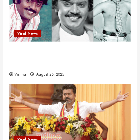
Viral News
விஜயகாந்த்: 50க்கும் மேற்பட்ட புதுமுக
இயக்குநர்களுக்கு வாய்ப்பளித்த ஒரே நடிகர்! தமிழ்
சினிமா வரலாற்றில் இது ஒரு சாதனையா?
Vishnu
August 25, 2025
Viral News