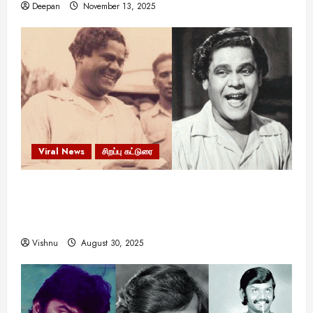
Deepan
November 13, 2025
Viral News
சிறப்பு கட்டுரை
எளிமையின் வலிமையால் உயர்ந்த
என்.எஸ்.கிருஷ்ணன்: கலைவாணரின் நினைவு நாளில்
ஒரு சிலிர்ப்பூட்டும் பார்வை
Vishnu
August 30, 2025