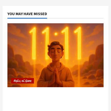
உலகம்:
நீங்கள்
யா
அறியாத
?
சுவாரஸ்யமான
YOU MAY HAVE MISSED
உண்மைகள்
August
25,
2025
சிறப்பு கட்டுரை
11:11 என்பதன் அர்த்தம் என்ன? பிரபஞ்சம்
உங்களுக்கு அனுப்பும் ரகசிய குறியீடு இதுவாக
இருக்கலாம்!