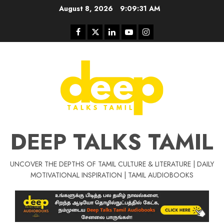
Skip
August 8, 2026
9:09:32 AM
to
content
Facebook
Twitter
Linkedin
Youtube
Instagram
DEEP TALKS TAMIL
UNCOVER THE DEPTHS OF TAMIL CULTURE & LITERATURE | DAILY
Tamil Motivat
MOTIVATIONAL INSPIRATION | TAMIL AUDIOBOOKS
சிறப்பு கட்டுரை
Tamil Motivation Videos
வெற்றி உனதே
மர்மங்கள்
ச
வே
பல்லா
ஒரு