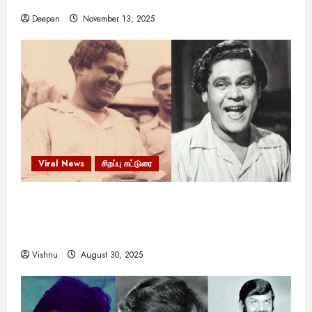
Deepan
November 13, 2025
Viral News
சிறப்பு கட்டுரை
எளிமையின் வலிமையால் உயர்ந்த
என்.எஸ்.கிருஷ்ணன்: கலைவாணரின் நினைவு நாளில்
ஒரு சிலிர்ப்பூட்டும் பார்வை
Vishnu
August 30, 2025