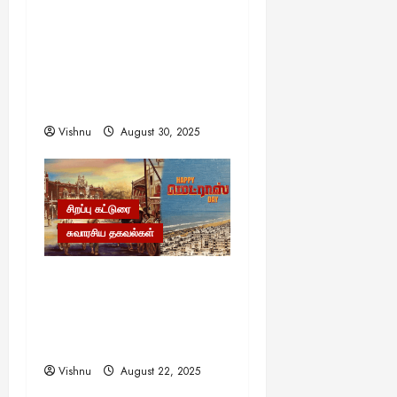
எளிமையின் வலிமையால்
உயர்ந்த என்.எஸ்.கிருஷ்ணன்:
கலைவாணரின் நினைவு
நாளில் ஒரு சிலிர்ப்பூட்டும்
பார்வை
Vishnu
August 30, 2025
சிறப்பு கட்டுரை
சுவாரசிய தகவல்கள்
மெட்ராஸ் தினத்தின்
சுவாரஸ்யமான உண்மைகள்!
நீங்கள் அறியாத
ரகசியங்கள்!
Vishnu
August 22, 2025