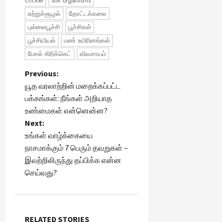
cricket
soil organisms
சுற்றுச்சூழல்
தோட்டக்கலை
புள்ளைபூச்சி
பூச்சிகள்
பூச்சியியல்
மண் உயிரினங்கள்
மோல் கிரிக்கெட்
விவசாயம்
P
Previous:
யூத வரலாற்றின் மறைக்கப்பட்ட
o
பக்கங்கள்: நீங்கள் அறியாத
உண்மைகள் என்னென்ன?
s
Next:
t
உங்கள் வாழ்க்கையை
நாசமாக்கும் 7 பெரும் தவறுகள் –
n
இவற்றிலிருந்து தப்பிக்க என்ன
செய்வது?
a
v
RELATED STORIES