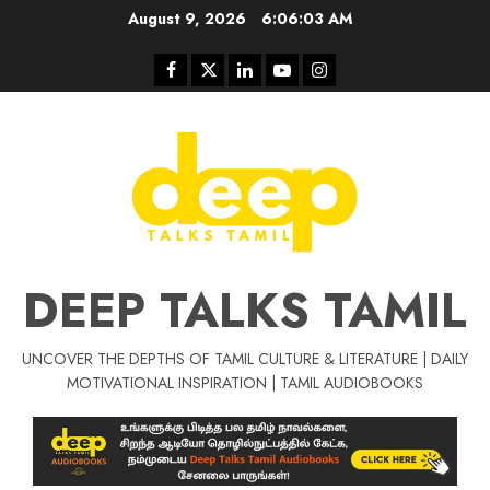
Skip
August 9, 2026
6:06:04 AM
to
content
Facebook
Twitter
Linkedin
Youtube
Instagram
DEEP TALKS TAMIL
UNCOVER THE DEPTHS OF TAMIL CULTURE & LITERATURE | DAILY
MOTIVATIONAL INSPIRATION | TAMIL AUDIOBOOKS
Tamil Motivat
சிறப்பு கட்டுரை
Tamil Motivation Videos
வெற்றி உனதே