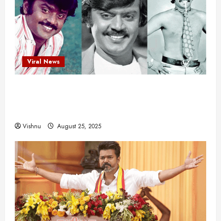
Viral News
விஜயகாந்த்: 50க்கும் மேற்பட்ட புதுமுக
இயக்குநர்களுக்கு வாய்ப்பளித்த ஒரே நடிகர்! தமிழ்
சினிமா வரலாற்றில் இது ஒரு சாதனையா?
Vishnu
August 25, 2025