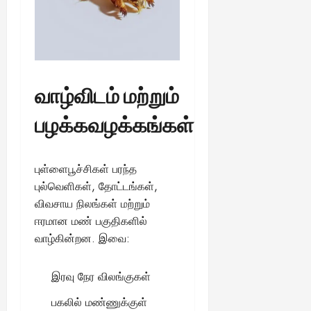
ங்
ல்
ழ்
க
அ
சி
August
ள்
ர்
30,
னி
!
2025
த்
மா
த
வ
August
ம்
ர
வாழ்விடம் மற்றும்
22,
எ
லா
2025
ன்
ற்
பழக்கவழக்கங்கள்
ன
றி
?
ல்
இ
புள்ளைபூச்சிகள் பரந்த
து
August
புல்வெளிகள், தோட்டங்கள்,
22,
ஒ
விவசாய நிலங்கள் மற்றும்
2025
ரு
ஈரமான மண் பகுதிகளில்
சா
வாழ்கின்றன. இவை:
த
னை
யா
இரவு நேர விலங்குகள்
?
பகலில் மண்ணுக்குள்