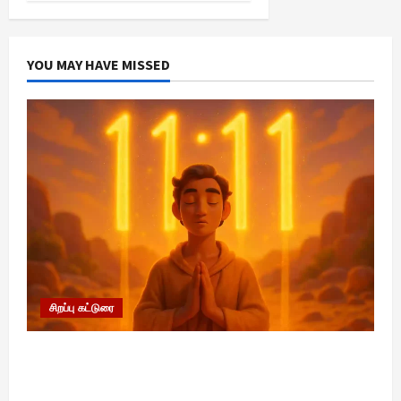
YOU MAY HAVE MISSED
சிறப்பு கட்டுரை
11:11 என்பதன் அர்த்தம் என்ன? பிரபஞ்சம்
உங்களுக்கு அனுப்பும் ரகசிய குறியீடு இதுவாக
இருக்கலாம்!