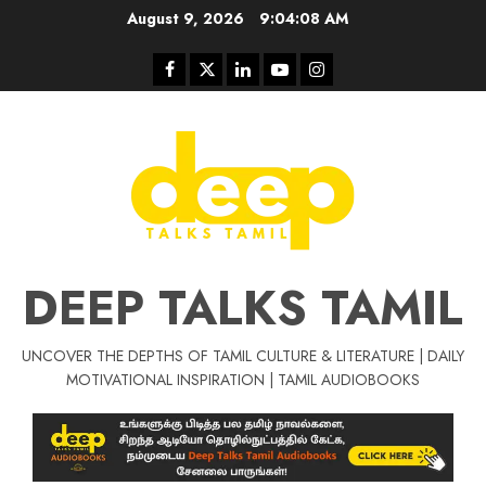
Skip
August 9, 2026
9:04:08 AM
to
content
Facebook
Twitter
Linkedin
Youtube
Instagram
DEEP TALKS TAMIL
UNCOVER THE DEPTHS OF TAMIL CULTURE & LITERATURE | DAILY
Tamil Motivat
MOTIVATIONAL INSPIRATION | TAMIL AUDIOBOOKS
சிறப்பு கட்டுரை
Tamil Motivation Videos
வெற்றி உனதே
மர்மங்கள்
ச
வே
பல்லா
ஒரு