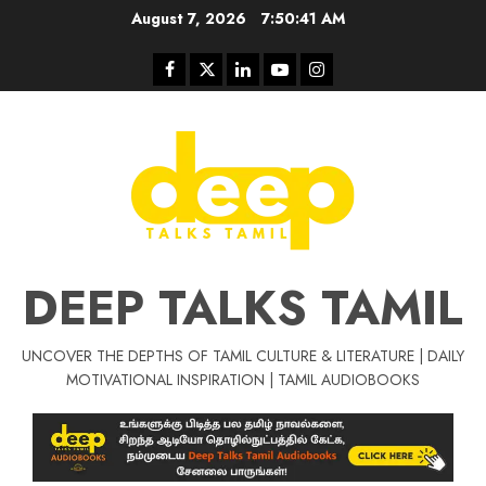
Skip
August 7, 2026
7:50:41 AM
to
content
Facebook
Twitter
Linkedin
Youtube
Instagram
DEEP TALKS TAMIL
UNCOVER THE DEPTHS OF TAMIL CULTURE & LITERATURE | DAILY
Tamil Motivat
MOTIVATIONAL INSPIRATION | TAMIL AUDIOBOOKS
சிறப்பு கட்டுரை
Tamil Motivation Videos
வெற்றி உனதே
மர்மங்கள்
ச
வே
பல்லா
ஒரு