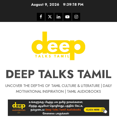
Skip
August 9, 2026
9:39:19 PM
to
content
Facebook
Twitter
Linkedin
Youtube
Instagram
DEEP TALKS TAMIL
UNCOVER THE DEPTHS OF TAMIL CULTURE & LITERATURE | DAILY
Tamil Motivat
MOTIVATIONAL INSPIRATION | TAMIL AUDIOBOOKS
சிறப்பு கட்டுரை
Tamil Motivation Videos
வெற்றி உனதே
மர்மங்கள்
ச
வே
பல்லா
ஒரு