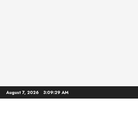
Skip
August 7, 2026
3:09:30 AM
to
content