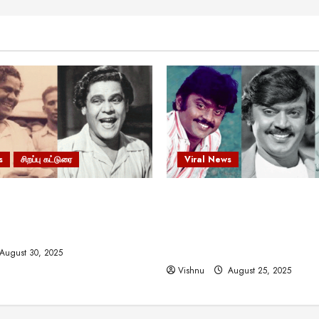
s
சிறப்பு கட்டுரை
Viral News
 வலிமையால் உயர்ந்த
விஜயகாந்த்: 50க்கும் மேற்பட்
ிருஷ்ணன்: கலைவாணரின்
இயக்குநர்களுக்கு வாய்ப்பளி
ல் ஒரு சிலிர்ப்பூட்டும் பார்வை
நடிகர்! தமிழ் சினிமா வரலாற்ற
சாதனையா?
August 30, 2025
Vishnu
August 25, 2025