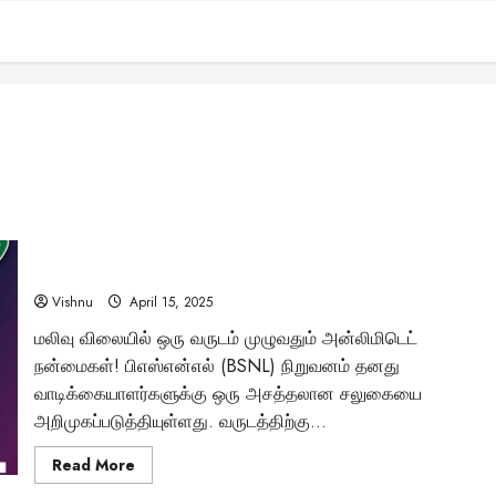
டெலிகாம் போட்டியில் BSNL-ன் அதிரடி: ஒரு ரீசார்ஜில் 1095GB
டேட்டா மற்றும் அன்லிமிடெட் வாய்ஸ்!
Vishnu
April 15, 2025
மலிவு விலையில் ஒரு வருடம் முழுவதும் அன்லிமிடெட்
நன்மைகள்! பிஎஸ்என்எல் (BSNL) நிறுவனம் தனது
வாடிக்கையாளர்களுக்கு ஒரு அசத்தலான சலுகையை
அறிமுகப்படுத்தியுள்ளது. வருடத்திற்கு...
Read
Read More
more
about