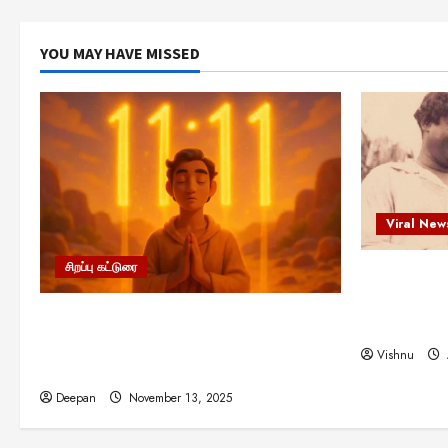
YOU MAY HAVE MISSED
Viral New
சிறப்பு கட்டுரை
எளிமையின்
என்.எஸ்.க
11:11 என்பதன் அர்த்தம் என்ன?
நினைவு நாளி
பிரபஞ்சம் உங்களுக்கு அனுப்பும் ரகசிய
Vishnu
குறியீடு இதுவாக இருக்கலாம்!
Deepan
November 13, 2025