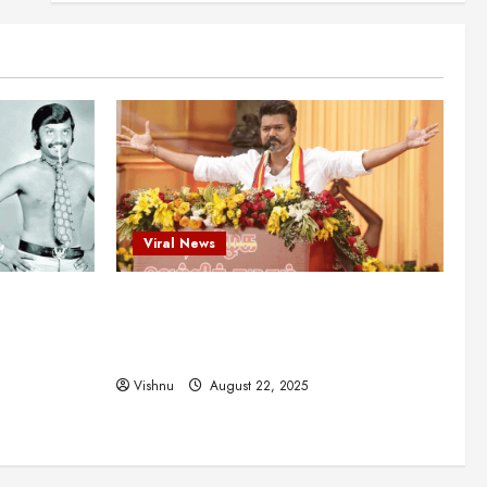
புதுமுக இயக்குநர்களுக்கு
வாய்ப்பளித்த ஒரே நடிகர்! தமிழ்
சினிமா வரலாற்றில் இது ஒரு
3
சாதனையா?
Viral News
August 25, 2025
விஜய் தவெக மாநாட்டில் சொன்ன
குட்டிக் கதை! அதன்
பின்னணியில் உள்ள ஆழ்ந்த
அரசியல் அர்த்தம் என்ன?
4
August 22, 2025
Viral News
சிறப்பு கட்டுரை
சுவாரசிய தகவல்கள்
மெட்ராஸ் தினத்தின்
ட புதுமுக
விஜய் தவெக மாநாட்டில் சொன்ன குட்டிக்
சுவாரஸ்யமான உண்மைகள்!
நீங்கள் அறியாத ரகசியங்கள்!
த்த ஒரே
கதை! அதன் பின்னணியில் உள்ள ஆழ்ந்த
5
ில் இது ஒரு
அரசியல் அர்த்தம் என்ன?
August 22, 2025
Vishnu
August 22, 2025