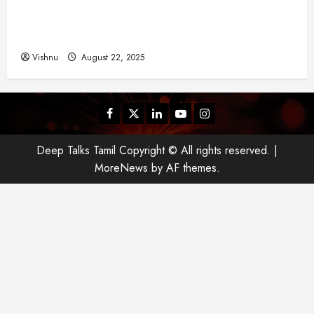
விஜய் தவெக மாநாட்டில் சொன்ன குட்டிக் கதை!
யா
அதன் பின்னணியில் உள்ள ஆழ்ந்த அரசியல் அர்த்தம்
?
என்ன?
Vishnu
August 22, 2025
August
25,
2025
Facebook
Twitter
Linkedin
Youtube
Instagram
Deep Talks Tamil Copyright © All rights reserved.
|
MoreNews
by AF themes.