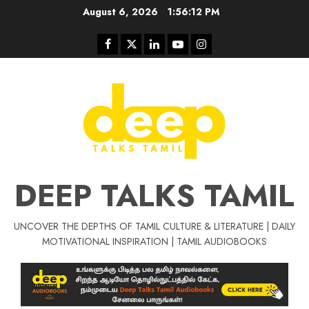
Skip
August 6, 2026
1:56:12 PM
to
content
Facebook
Twitter
Linkedin
Youtube
Instagram
DEEP TALKS TAMIL
UNCOVER THE DEPTHS OF TAMIL CULTURE & LITERATURE | DAILY
Tamil Motivat
MOTIVATIONAL INSPIRATION | TAMIL AUDIOBOOKS
சிறப்பு கட்டுரை
Tamil Motivation Videos
வெற்றி உனதே
மர்மங்கள்
ச
வே
பல்லா
ஒரு