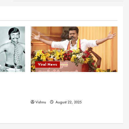
என்.எஸ்.கிருஷ்ணன்:
கலைவாணரின் நினைவு நாளில்
ஒரு சிலிர்ப்பூட்டும் பார்வை
2
August 30, 2025
Viral News
விஜயகாந்த்: 50க்கும் மேற்பட்ட
புதுமுக இயக்குநர்களுக்கு
வாய்ப்பளித்த ஒரே நடிகர்! தமிழ்
சினிமா வரலாற்றில் இது ஒரு
3
சாதனையா?
Viral News
Viral News
August 25, 2025
விஜய் தவெக மாநாட்டில் சொன்ன
ட புதுமுக
விஜய் தவெக மாநாட்டில் சொன்ன குட்டிக்
குட்டிக் கதை! அதன்
பின்னணியில் உள்ள ஆழ்ந்த
த்த ஒரே
கதை! அதன் பின்னணியில் உள்ள ஆழ்ந்த
அரசியல் அர்த்தம் என்ன?
4
ில் இது ஒரு
அரசியல் அர்த்தம் என்ன?
August 22, 2025
Vishnu
August 22, 2025
சிறப்பு கட்டுரை
சுவாரசிய தகவல்கள்
மெட்ராஸ் தினத்தின்
சுவாரஸ்யமான உண்மைகள்!
நீங்கள் அறியாத ரகசியங்கள்!