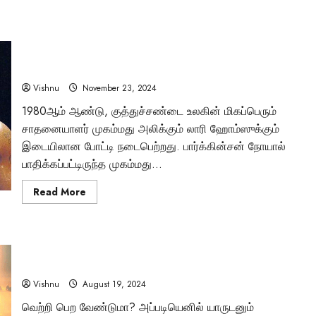
இறுதி
வெற்றிக்கான
இலக்கு:
மைக் டைசன்: குத்துச்சண்டை உலகின் இரும்புக் கரங்கள் –
உங்கள்
கனவுகளை
அவரது வாழ்க்கையில் நீங்கள் அறியாத திருப்புமுனைகள்
நனவாக்கும்
விடாமுயற்சி
என்ன?
Vishnu
November 23, 2024
Tamil Motivation Videos
1980ஆம் ஆண்டு, குத்துச்சண்டை உலகின் மிகப்பெரும்
வேண்டிய நேரத்தில்
சாதனையாளர் முகம்மது அலிக்கும் லாரி ஹோம்ஸுக்கும்
உங்களுக்கு எதுவும்
இடையிலான போட்டி நடைபெற்றது. பார்க்கின்சன் நோயால்
பாதிக்கப்பட்டிருந்த முகம்மது...
கிடைக்கவில்லையா
Read
Read More
more
Brindha
August 6, 2023
about
மைக்
டைசன்:
குத்துச்சண்டை
“அனுசரித்து தோற்பதா? முரண்பட்டு வெல்வதா? –
உலகின்
இரும்புக்
வெற்றியாளர்களின் தேர்வு”
கரங்கள்
–
Vishnu
August 19, 2024
அவரது
வாழ்க்கையில்
வெற்றி பெற வேண்டுமா? அப்படியெனில் யாருடனும்
நீங்கள்