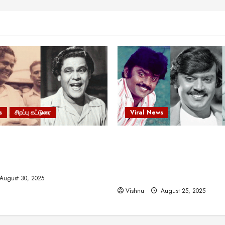
s
சிறப்பு கட்டுரை
Viral News
 வலிமையால் உயர்ந்த
விஜயகாந்த்: 50க்கும் மேற்பட்
ிருஷ்ணன்: கலைவாணரின்
இயக்குநர்களுக்கு வாய்ப்பளி
ல் ஒரு சிலிர்ப்பூட்டும் பார்வை
நடிகர்! தமிழ் சினிமா வரலாற்ற
சாதனையா?
August 30, 2025
Vishnu
August 25, 2025