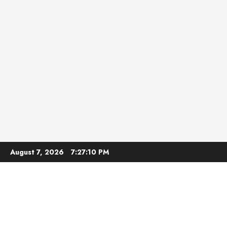
Skip
August 7, 2026
7:27:12 PM
to
content