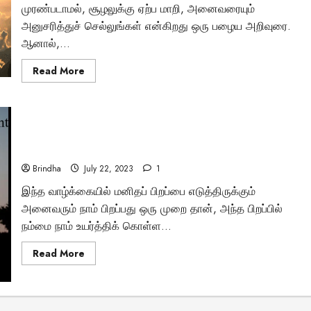
அறியாத
முரண்படாமல், சூழலுக்கு ஏற்ப மாறி, அனைவரையும்
திருப்புமுனைகள்
என்ன?
அனுசரித்துச் செல்லுங்கள் என்கிறது ஒரு பழைய அறிவுரை.
ஆனால்,...
Read
Read More
more
about
“அனுசரித்து
தோற்பதா?
முரண்பட்டு
வெல்வதா?
“மன ஆற்றலை அதிகரி..!” – மகத்தான சாதனை செய்வாய்
–
வெற்றியாளர்களின்
தோழா..
தேர்வு”
Brindha
July 22, 2023
1
இந்த வாழ்க்கையில் மனிதப் பிறப்பை எடுத்திருக்கும்
மர்மங்கள்
அனைவரும் நாம் பிறப்பது ஒரு முறை தான், அந்த பிறப்பில்
சென்னை அருகே
நம்மை நாம் உயர்த்திக் கொள்ள...
விநோத எலும்புக்கூட
Read
Read More
more
about
சிலைகளுடன் இருக்
“மன
ஆற்றலை
அதிகரி..!”
–