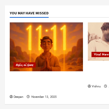
YOU MAY HAVE MISSED
Viral New
சிறப்பு கட்டுரை
எளிமையின்
என்.எஸ்.க
11:11 என்பதன் அர்த்தம் என்ன?
நினைவு நாளி
பிரபஞ்சம் உங்களுக்கு அனுப்பும் ரகசிய
Vishnu
குறியீடு இதுவாக இருக்கலாம்!
Deepan
November 13, 2025