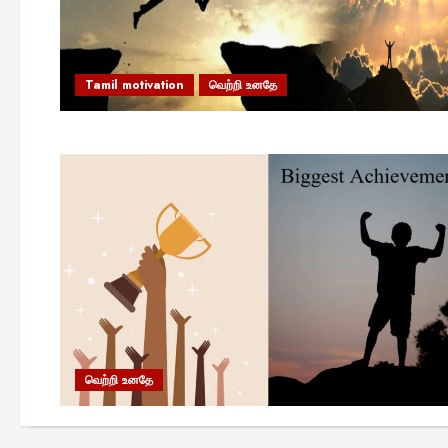
Tamil motivation
வெற்றி உனதே
வெற்றி உனதே