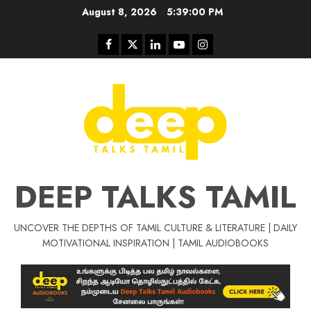
Skip
August 8, 2026
5:39:00 PM
to
content
Facebook
Twitter
Linkedin
Youtube
Instagram
DEEP TALKS TAMIL
UNCOVER THE DEPTHS OF TAMIL CULTURE & LITERATURE | DAILY
Tamil Motivat
MOTIVATIONAL INSPIRATION | TAMIL AUDIOBOOKS
சிறப்பு கட்டுரை
Tamil Motivation Videos
வெற்றி உனதே
மர்மங்கள்
ச
வே
பல்லா
ஒரு