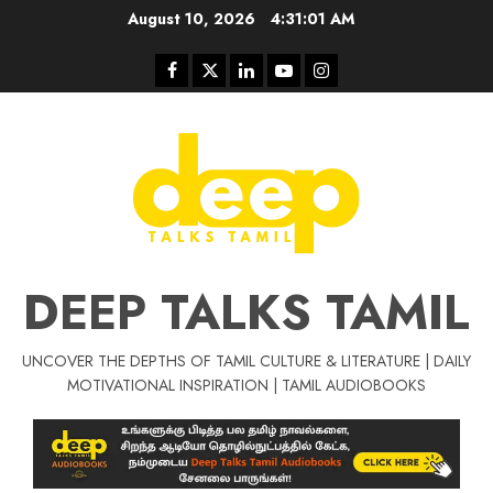
Skip
August 10, 2026
4:31:02 AM
to
content
Facebook
Twitter
Linkedin
Youtube
Instagram
DEEP TALKS TAMIL
UNCOVER THE DEPTHS OF TAMIL CULTURE & LITERATURE | DAILY
Tamil Motivat
MOTIVATIONAL INSPIRATION | TAMIL AUDIOBOOKS
சிறப்பு கட்டுரை
Tamil Motivation Videos
வெற்றி உனதே
மர்மங்கள்
ச
வே
பல்லா
ஒரு