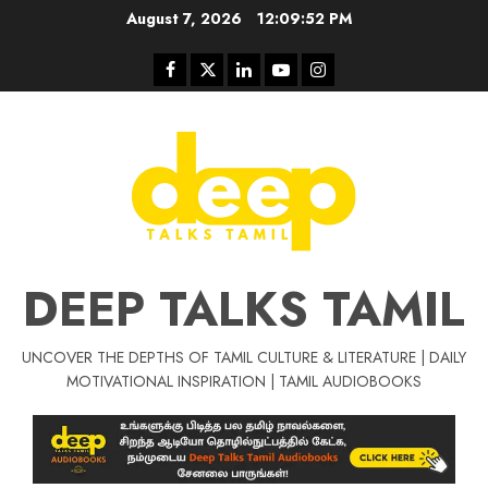
Skip
August 7, 2026
12:09:53 PM
to
content
Facebook
Twitter
Linkedin
Youtube
Instagram
DEEP TALKS TAMIL
UNCOVER THE DEPTHS OF TAMIL CULTURE & LITERATURE | DAILY
Tamil Motivat
MOTIVATIONAL INSPIRATION | TAMIL AUDIOBOOKS
சிறப்பு கட்டுரை
Tamil Motivation Videos
வெற்றி உனதே
மர்மங்கள்
ச
வே
பல்லா
ஒரு