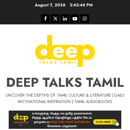
Skip
August 7, 2026
2:42:46 PM
to
content
Facebook
Twitter
Linkedin
Youtube
Instagram
DEEP TALKS TAMIL
UNCOVER THE DEPTHS OF TAMIL CULTURE & LITERATURE | DAILY
Tamil Motivat
MOTIVATIONAL INSPIRATION | TAMIL AUDIOBOOKS
சிறப்பு கட்டுரை
Tamil Motivation Videos
வெற்றி உனதே
மர்மங்கள்
ச
வே
பல்லா
ஒரு