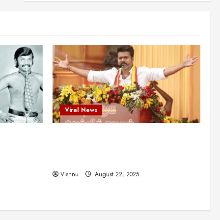
என்.எஸ்.கிருஷ்ணன்:
கலைவாணரின் நினைவு நாளில்
ஒரு சிலிர்ப்பூட்டும் பார்வை
2
August 30, 2025
Viral News
விஜயகாந்த்: 50க்கும் மேற்பட்ட
புதுமுக இயக்குநர்களுக்கு
வாய்ப்பளித்த ஒரே நடிகர்! தமிழ்
சினிமா வரலாற்றில் இது ஒரு
3
சாதனையா?
Viral News
Viral News
August 25, 2025
விஜய் தவெக மாநாட்டில் சொன்ன
ட புதுமுக
விஜய் தவெக மாநாட்டில் சொன்ன குட்டிக்
குட்டிக் கதை! அதன்
பின்னணியில் உள்ள ஆழ்ந்த
த்த ஒரே
கதை! அதன் பின்னணியில் உள்ள ஆழ்ந்த
அரசியல் அர்த்தம் என்ன?
4
ில் இது ஒரு
அரசியல் அர்த்தம் என்ன?
August 22, 2025
Vishnu
August 22, 2025
சிறப்பு கட்டுரை
சுவாரசிய தகவல்கள்
மெட்ராஸ் தினத்தின்
சுவாரஸ்யமான உண்மைகள்!
நீங்கள் அறியாத ரகசியங்கள்!