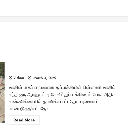
உலகையே மாற்றிய ஆயுதம்: ஏ.கே-47 துப்பாக்கியை
கண்டுபிடித்தவர் யார்? அதன் வரலாற்று தாக்கம் என்ன?
Vishnu
March 3, 2025
உலகின் மிகப் பிரபலமான துப்பாக்கியின் பின்னணி உலகில்
எந்த ஒரு ஆயுதமும் ஏ.கே-47 துப்பாக்கியைப் போல அதிக
எண்ணிக்கையில் தயாரிக்கப்பட்டதோ, பரவலாகப்
பயன்படுத்தப்பட்டதோ...
Read
Read More
more
about