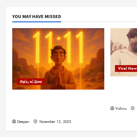
YOU MAY HAVE MISSED
Viral New
சிறப்பு கட்டுரை
எளிமையின்
என்.எஸ்.க
11:11 என்பதன் அர்த்தம் என்ன?
நினைவு நாளி
பிரபஞ்சம் உங்களுக்கு அனுப்பும் ரகசிய
Vishnu
குறியீடு இதுவாக இருக்கலாம்!
Deepan
November 13, 2025