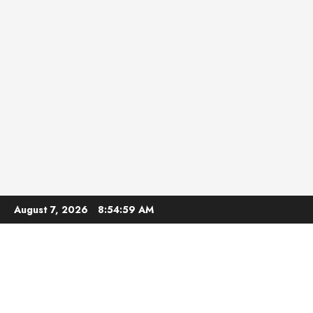
Skip
August 7, 2026
8:55:00 AM
to
content