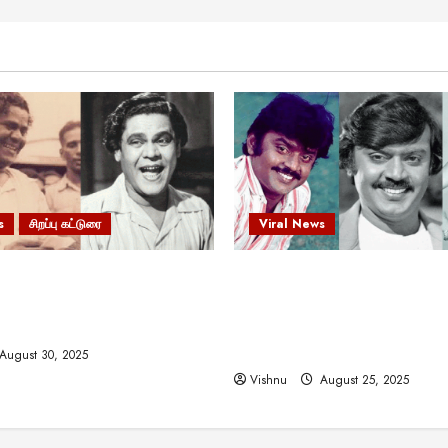
s
சிறப்பு கட்டுரை
Viral News
 வலிமையால் உயர்ந்த
விஜயகாந்த்: 50க்கும் மேற்பட்
ிருஷ்ணன்: கலைவாணரின்
இயக்குநர்களுக்கு வாய்ப்பளி
ல் ஒரு சிலிர்ப்பூட்டும் பார்வை
நடிகர்! தமிழ் சினிமா வரலாற்ற
சாதனையா?
August 30, 2025
Vishnu
August 25, 2025