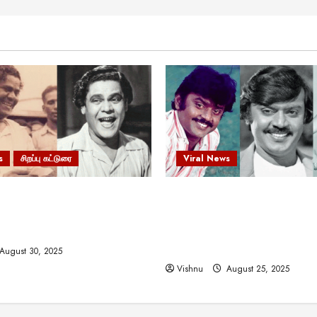
s
சிறப்பு கட்டுரை
Viral News
 வலிமையால் உயர்ந்த
விஜயகாந்த்: 50க்கும் மேற்பட்
ிருஷ்ணன்: கலைவாணரின்
இயக்குநர்களுக்கு வாய்ப்பளி
ல் ஒரு சிலிர்ப்பூட்டும் பார்வை
நடிகர்! தமிழ் சினிமா வரலாற்ற
சாதனையா?
August 30, 2025
Vishnu
August 25, 2025