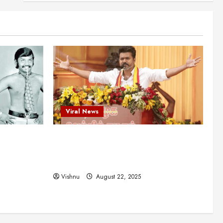
என்.எஸ்.கிருஷ்ணன்:
கலைவாணரின் நினைவு நாளில்
ஒரு சிலிர்ப்பூட்டும் பார்வை
2
August 30, 2025
Viral News
விஜயகாந்த்: 50க்கும் மேற்பட்ட
புதுமுக இயக்குநர்களுக்கு
வாய்ப்பளித்த ஒரே நடிகர்! தமிழ்
சினிமா வரலாற்றில் இது ஒரு
3
சாதனையா?
Viral News
Viral News
August 25, 2025
விஜய் தவெக மாநாட்டில் சொன்ன
ட புதுமுக
விஜய் தவெக மாநாட்டில் சொன்ன குட்டிக்
குட்டிக் கதை! அதன்
பின்னணியில் உள்ள ஆழ்ந்த
த்த ஒரே
கதை! அதன் பின்னணியில் உள்ள ஆழ்ந்த
அரசியல் அர்த்தம் என்ன?
4
ில் இது ஒரு
அரசியல் அர்த்தம் என்ன?
August 22, 2025
Vishnu
August 22, 2025
சிறப்பு கட்டுரை
சுவாரசிய தகவல்கள்
மெட்ராஸ் தினத்தின்
சுவாரஸ்யமான உண்மைகள்!
நீங்கள் அறியாத ரகசியங்கள்!