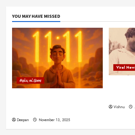
YOU MAY HAVE MISSED
Viral New
சிறப்பு கட்டுரை
எளிமையின்
என்.எஸ்.க
11:11 என்பதன் அர்த்தம் என்ன?
நினைவு நாளி
பிரபஞ்சம் உங்களுக்கு அனுப்பும் ரகசிய
Vishnu
குறியீடு இதுவாக இருக்கலாம்!
Deepan
November 13, 2025