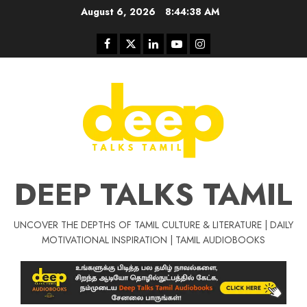
Skip
August 6, 2026
8:44:38 AM
to
content
Facebook
Twitter
Linkedin
Youtube
Instagram
DEEP TALKS TAMIL
UNCOVER THE DEPTHS OF TAMIL CULTURE & LITERATURE | DAILY
Tamil Motivat
MOTIVATIONAL INSPIRATION | TAMIL AUDIOBOOKS
சிறப்பு கட்டுரை
Tamil Motivation Videos
வெற்றி உனதே
மர்மங்கள்
ச
வே
பல்லா
ஒரு