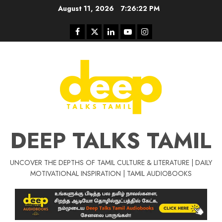
Skip
August 11, 2026
7:26:23 PM
to
content
Facebook
Twitter
Linkedin
Youtube
Instagram
DEEP TALKS TAMIL
UNCOVER THE DEPTHS OF TAMIL CULTURE & LITERATURE | DAILY
Tamil Motivat
MOTIVATIONAL INSPIRATION | TAMIL AUDIOBOOKS
சிறப்பு கட்டுரை
Tamil Motivation Videos
வெற்றி உனதே
மர்மங்கள்
ச
வே
பல்லா
ஒரு