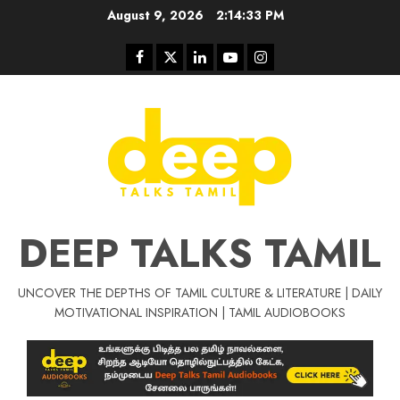
Skip
August 9, 2026
2:14:33 PM
to
content
Facebook
Twitter
Linkedin
Youtube
Instagram
DEEP TALKS TAMIL
UNCOVER THE DEPTHS OF TAMIL CULTURE & LITERATURE | DAILY
Tamil Motivat
MOTIVATIONAL INSPIRATION | TAMIL AUDIOBOOKS
சிறப்பு கட்டுரை
Tamil Motivation Videos
வெற்றி உனதே
மர்மங்கள்
ச
வே
பல்லா
ஒரு