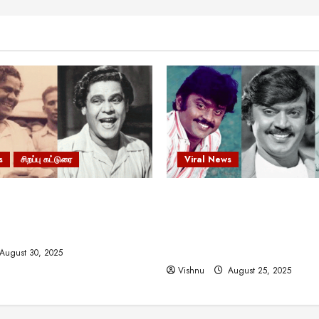
s
சிறப்பு கட்டுரை
Viral News
 வலிமையால் உயர்ந்த
விஜயகாந்த்: 50க்கும் மேற்பட்
ிருஷ்ணன்: கலைவாணரின்
இயக்குநர்களுக்கு வாய்ப்பளி
ல் ஒரு சிலிர்ப்பூட்டும் பார்வை
நடிகர்! தமிழ் சினிமா வரலாற்ற
சாதனையா?
August 30, 2025
Vishnu
August 25, 2025