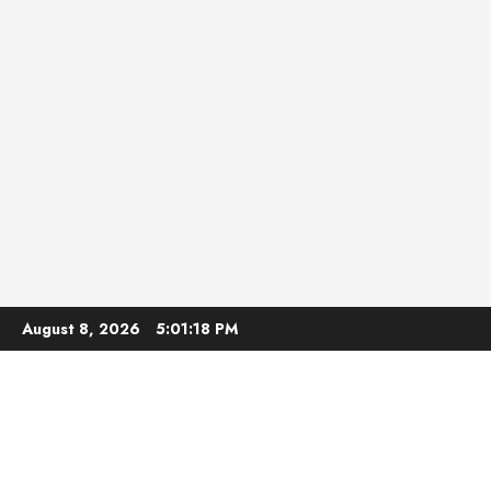
Skip
August 8, 2026
5:01:20 PM
to
content