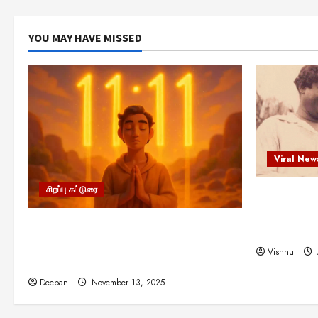
YOU MAY HAVE MISSED
Viral New
சிறப்பு கட்டுரை
எளிமையின்
என்.எஸ்.க
11:11 என்பதன் அர்த்தம் என்ன?
நினைவு நாளி
பிரபஞ்சம் உங்களுக்கு அனுப்பும் ரகசிய
Vishnu
குறியீடு இதுவாக இருக்கலாம்!
Deepan
November 13, 2025