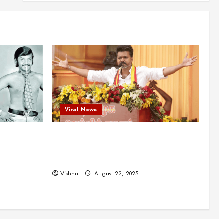
என்.எஸ்.கிருஷ்ணன்:
கலைவாணரின் நினைவு நாளில்
ஒரு சிலிர்ப்பூட்டும் பார்வை
2
August 30, 2025
Viral News
விஜயகாந்த்: 50க்கும் மேற்பட்ட
புதுமுக இயக்குநர்களுக்கு
வாய்ப்பளித்த ஒரே நடிகர்! தமிழ்
சினிமா வரலாற்றில் இது ஒரு
3
சாதனையா?
Viral News
Viral News
August 25, 2025
விஜய் தவெக மாநாட்டில் சொன்ன
ட புதுமுக
விஜய் தவெக மாநாட்டில் சொன்ன குட்டிக்
குட்டிக் கதை! அதன்
பின்னணியில் உள்ள ஆழ்ந்த
த்த ஒரே
கதை! அதன் பின்னணியில் உள்ள ஆழ்ந்த
அரசியல் அர்த்தம் என்ன?
4
ில் இது ஒரு
அரசியல் அர்த்தம் என்ன?
August 22, 2025
Vishnu
August 22, 2025
சிறப்பு கட்டுரை
சுவாரசிய தகவல்கள்
மெட்ராஸ் தினத்தின்
சுவாரஸ்யமான உண்மைகள்!
நீங்கள் அறியாத ரகசியங்கள்!