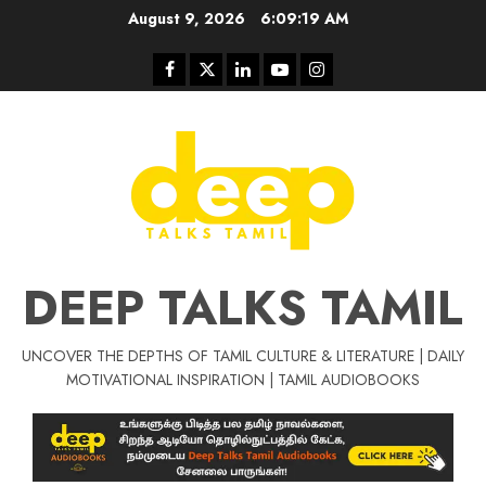
Skip
August 9, 2026
6:09:19 AM
to
content
Facebook
Twitter
Linkedin
Youtube
Instagram
DEEP TALKS TAMIL
UNCOVER THE DEPTHS OF TAMIL CULTURE & LITERATURE | DAILY
Tamil Motivat
MOTIVATIONAL INSPIRATION | TAMIL AUDIOBOOKS
சிறப்பு கட்டுரை
Tamil Motivation Videos
வெற்றி உனதே
மர்மங்கள்
ச
வே
பல்லா
ஒரு