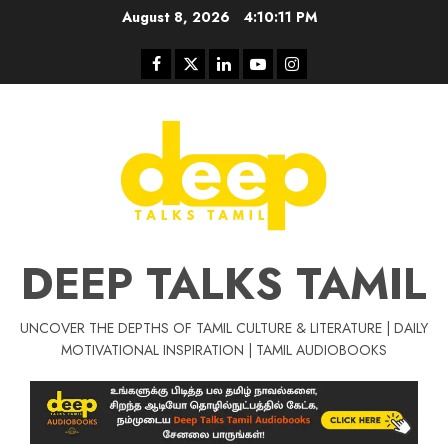
Skip
August 8, 2026
4:10:11 PM
to
content
Facebook
Twitter
Linkedin
Youtube
Instagram
DEEP TALKS TAMIL
UNCOVER THE DEPTHS OF TAMIL CULTURE & LITERATURE | DAILY
Tamil Motivat
MOTIVATIONAL INSPIRATION | TAMIL AUDIOBOOKS
சிறப்பு கட்டுரை
Tamil Motivation Videos
வெற்றி உனதே
மர்மங்கள்
ச
வே
பல்லா
ஒரு