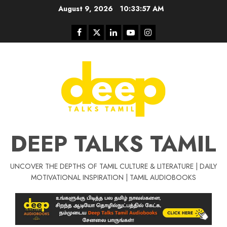
Skip
August 9, 2026
10:33:57 AM
to
content
Facebook
Twitter
Linkedin
Youtube
Instagram
DEEP TALKS TAMIL
UNCOVER THE DEPTHS OF TAMIL CULTURE & LITERATURE | DAILY
Tamil Motivat
MOTIVATIONAL INSPIRATION | TAMIL AUDIOBOOKS
சிறப்பு கட்டுரை
Tamil Motivation Videos
வெற்றி உனதே
மர்மங்கள்
ச
வே
பல்லா
ஒரு