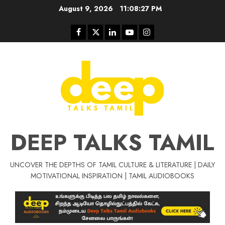
Skip
August 9, 2026
11:08:28 PM
to
content
Facebook
Twitter
Linkedin
Youtube
Instagram
DEEP TALKS TAMIL
UNCOVER THE DEPTHS OF TAMIL CULTURE & LITERATURE | DAILY
Tamil Motivat
MOTIVATIONAL INSPIRATION | TAMIL AUDIOBOOKS
சிறப்பு கட்டுரை
Tamil Motivation Videos
வெற்றி உனதே
மர்மங்கள்
ச
வே
பல்லா
ஒரு