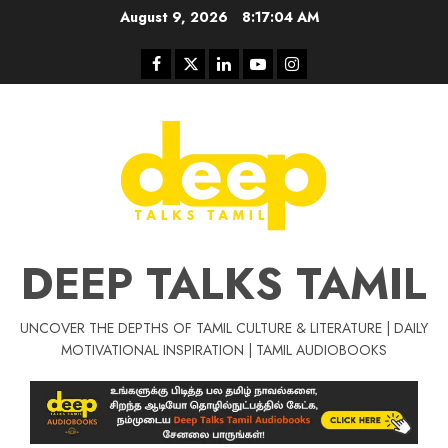
Skip
August 9, 2026
8:17:05 AM
to
content
Facebook
Twitter
Linkedin
Youtube
Instagram
DEEP TALKS TAMIL
UNCOVER THE DEPTHS OF TAMIL CULTURE & LITERATURE | DAILY
Tamil Motivat
MOTIVATIONAL INSPIRATION | TAMIL AUDIOBOOKS
சிறப்பு கட்டுரை
Tamil Motivation Videos
வெற்றி உனதே
மர்மங்கள்
ச
வே
பல்லா
ஒரு