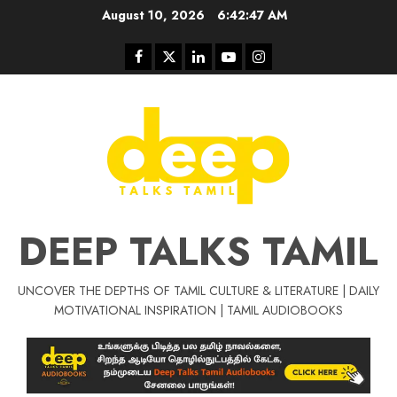
Skip
August 10, 2026
6:42:47 AM
to
content
Facebook
Twitter
Linkedin
Youtube
Instagram
DEEP TALKS TAMIL
UNCOVER THE DEPTHS OF TAMIL CULTURE & LITERATURE | DAILY
Tamil Motivat
MOTIVATIONAL INSPIRATION | TAMIL AUDIOBOOKS
சிறப்பு கட்டுரை
Tamil Motivation Videos
வெற்றி உனதே
மர்மங்கள்
ச
வே
பல்லா
ஒரு