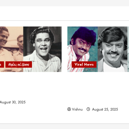
s
சிறப்பு கட்டுரை
Viral News
 வலிமையால் உயர்ந்த
விஜயகாந்த்: 50க்கும் மேற்பட்
ிருஷ்ணன்: கலைவாணரின்
இயக்குநர்களுக்கு வாய்ப்பளி
ல் ஒரு சிலிர்ப்பூட்டும் பார்வை
நடிகர்! தமிழ் சினிமா வரலாற்ற
சாதனையா?
August 30, 2025
Vishnu
August 25, 2025