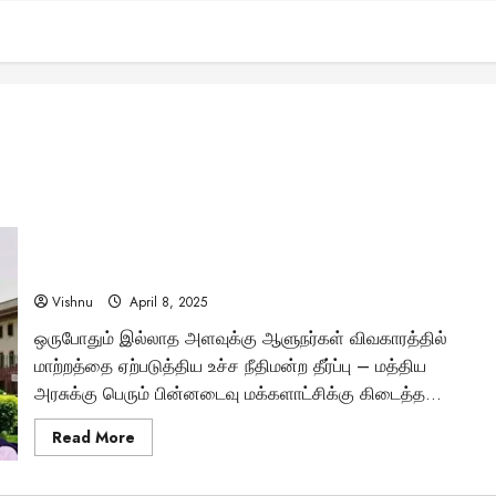
மாநில ஆளுநர் அதிகாரங்கள் குறித்த புரட்சிகரமான தீர்ப்பு:
டெல்லி பாணியில் மத்திய அரசு சட்டம் இயற்றுமா?
Vishnu
April 8, 2025
ஒருபோதும் இல்லாத அளவுக்கு ஆளுநர்கள் விவகாரத்தில்
மாற்றத்தை ஏற்படுத்திய உச்ச நீதிமன்ற தீர்ப்பு – மத்திய
அரசுக்கு பெரும் பின்னடைவு மக்களாட்சிக்கு கிடைத்த...
Read
Read More
more
about
மாநில