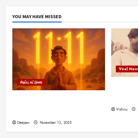
YOU MAY HAVE MISSED
Viral New
சிறப்பு கட்டுரை
எளிமையின்
என்.எஸ்.க
11:11 என்பதன் அர்த்தம் என்ன?
நினைவு நாளி
பிரபஞ்சம் உங்களுக்கு அனுப்பும் ரகசிய
Vishnu
குறியீடு இதுவாக இருக்கலாம்!
Deepan
November 13, 2025