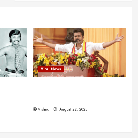
என்.எஸ்.கிருஷ்ணன்:
கலைவாணரின் நினைவு நாளில்
ஒரு சிலிர்ப்பூட்டும் பார்வை
2
August 30, 2025
Viral News
விஜயகாந்த்: 50க்கும் மேற்பட்ட
புதுமுக இயக்குநர்களுக்கு
வாய்ப்பளித்த ஒரே நடிகர்! தமிழ்
சினிமா வரலாற்றில் இது ஒரு
3
சாதனையா?
Viral News
Viral News
August 25, 2025
விஜய் தவெக மாநாட்டில் சொன்ன
ட புதுமுக
விஜய் தவெக மாநாட்டில் சொன்ன குட்டிக்
குட்டிக் கதை! அதன்
பின்னணியில் உள்ள ஆழ்ந்த
த்த ஒரே
கதை! அதன் பின்னணியில் உள்ள ஆழ்ந்த
அரசியல் அர்த்தம் என்ன?
4
ில் இது ஒரு
அரசியல் அர்த்தம் என்ன?
August 22, 2025
Vishnu
August 22, 2025
சிறப்பு கட்டுரை
சுவாரசிய தகவல்கள்
மெட்ராஸ் தினத்தின்
சுவாரஸ்யமான உண்மைகள்!
நீங்கள் அறியாத ரகசியங்கள்!