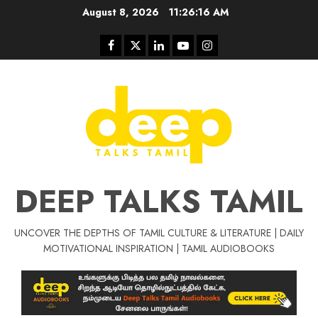
Skip
August 8, 2026
11:26:17 AM
to
content
Facebook
Twitter
Linkedin
Youtube
Instagram
DEEP TALKS TAMIL
UNCOVER THE DEPTHS OF TAMIL CULTURE & LITERATURE | DAILY
Tamil Motivat
MOTIVATIONAL INSPIRATION | TAMIL AUDIOBOOKS
சிறப்பு கட்டுரை
Tamil Motivation Videos
வெற்றி உனதே
மர்மங்கள்
ச
வே
பல்லா
ஒரு