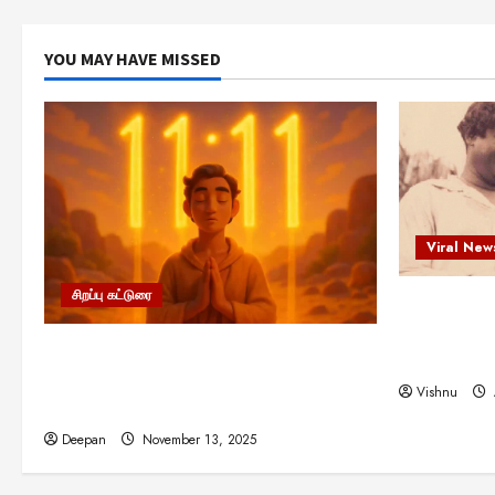
YOU MAY HAVE MISSED
Viral New
சிறப்பு கட்டுரை
எளிமையின்
என்.எஸ்.க
11:11 என்பதன் அர்த்தம் என்ன?
நினைவு நாளி
பிரபஞ்சம் உங்களுக்கு அனுப்பும் ரகசிய
Vishnu
குறியீடு இதுவாக இருக்கலாம்!
Deepan
November 13, 2025