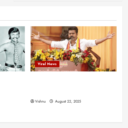
என்.எஸ்.கிருஷ்ணன்:
கலைவாணரின் நினைவு நாளில்
ஒரு சிலிர்ப்பூட்டும் பார்வை
2
August 30, 2025
Viral News
விஜயகாந்த்: 50க்கும் மேற்பட்ட
புதுமுக இயக்குநர்களுக்கு
வாய்ப்பளித்த ஒரே நடிகர்! தமிழ்
சினிமா வரலாற்றில் இது ஒரு
3
சாதனையா?
Viral News
Viral News
August 25, 2025
விஜய் தவெக மாநாட்டில் சொன்ன
ட புதுமுக
விஜய் தவெக மாநாட்டில் சொன்ன குட்டிக்
குட்டிக் கதை! அதன்
பின்னணியில் உள்ள ஆழ்ந்த
த்த ஒரே
கதை! அதன் பின்னணியில் உள்ள ஆழ்ந்த
அரசியல் அர்த்தம் என்ன?
4
ில் இது ஒரு
அரசியல் அர்த்தம் என்ன?
August 22, 2025
Vishnu
August 22, 2025
சிறப்பு கட்டுரை
சுவாரசிய தகவல்கள்
மெட்ராஸ் தினத்தின்
சுவாரஸ்யமான உண்மைகள்!
நீங்கள் அறியாத ரகசியங்கள்!