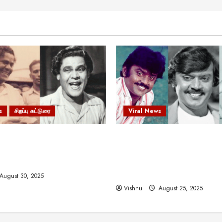
s
சிறப்பு கட்டுரை
Viral News
 வலிமையால் உயர்ந்த
விஜயகாந்த்: 50க்கும் மேற்பட்
ிருஷ்ணன்: கலைவாணரின்
இயக்குநர்களுக்கு வாய்ப்பளி
ல் ஒரு சிலிர்ப்பூட்டும் பார்வை
நடிகர்! தமிழ் சினிமா வரலாற்ற
சாதனையா?
August 30, 2025
Vishnu
August 25, 2025