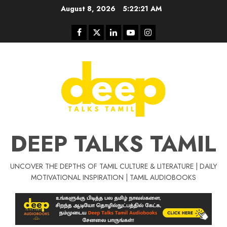
Skip
August 8, 2026
5:22:21 AM
to
content
Facebook
Twitter
Linkedin
Youtube
Instagram
DEEP TALKS TAMIL
UNCOVER THE DEPTHS OF TAMIL CULTURE & LITERATURE | DAILY
Tamil Motivat
MOTIVATIONAL INSPIRATION | TAMIL AUDIOBOOKS
சிறப்பு கட்டுரை
Tamil Motivation Videos
வெற்றி உனதே
மர்மங்கள்
ச
வே
பல்லா
ஒரு