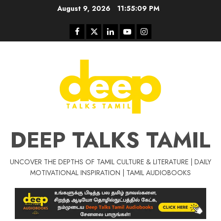
Skip
August 9, 2026
11:55:10 PM
to
content
Facebook
Twitter
Linkedin
Youtube
Instagram
DEEP TALKS TAMIL
UNCOVER THE DEPTHS OF TAMIL CULTURE & LITERATURE | DAILY
Tamil Motivat
MOTIVATIONAL INSPIRATION | TAMIL AUDIOBOOKS
சிறப்பு கட்டுரை
Tamil Motivation Videos
வெற்றி உனதே
மர்மங்கள்
ச
வே
பல்லா
ஒரு