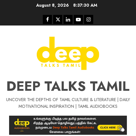
Skip
August 8, 2026
8:37:31 AM
to
content
Facebook
Twitter
Linkedin
Youtube
Instagram
DEEP TALKS TAMIL
UNCOVER THE DEPTHS OF TAMIL CULTURE & LITERATURE | DAILY
Tamil Motivat
MOTIVATIONAL INSPIRATION | TAMIL AUDIOBOOKS
சிறப்பு கட்டுரை
Tamil Motivation Videos
வெற்றி உனதே
மர்மங்கள்
ச
வே
பல்லா
ஒரு