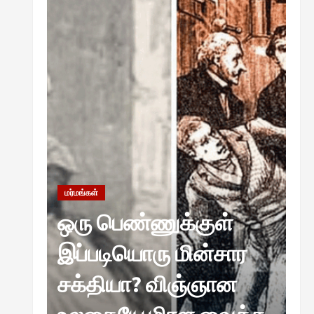
Viral News
சிறப்பு கட்டுரை
எளிமையின் வலிமையால் உயர்ந்த
என்.எஸ்.கிருஷ்ணன்:
கலைவாணரின் நினைவு நாளில்
ஒரு சிலிர்ப்பூட்டும் பார்வை
2
August 30, 2025
Viral News
விஜயகாந்த்: 50க்கும் மேற்பட்ட
புதுமுக இயக்குநர்களுக்கு
வாய்ப்பளித்த ஒரே நடிகர்! தமிழ்
மர
சினிமா வரலாற்றில் இது ஒரு
3
சாதனையா?
ச
மர்மங்கள்
Viral News
August 25, 2025
விஜய் தவெக மாநாட்டில் சொன்ன
ஒரு பெண்ணுக்குள்
இ
குட்டிக் கதை! அதன்
பின்னணியில் உள்ள ஆழ்ந்த
ு
இப்படியொரு மின்சார
ச
அரசியல் அர்த்தம் என்ன?
4
August 22, 2025
கும்
சக்தியா? விஞ்ஞான
த
சிறப்பு கட்டுரை
சுவாரசிய தகவல்கள்
மெட்ராஸ் தினத்தின்