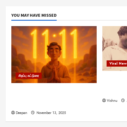
YOU MAY HAVE MISSED
Viral New
சிறப்பு கட்டுரை
எளிமையின்
என்.எஸ்.க
11:11 என்பதன் அர்த்தம் என்ன?
நினைவு நாளி
பிரபஞ்சம் உங்களுக்கு அனுப்பும் ரகசிய
Vishnu
குறியீடு இதுவாக இருக்கலாம்!
Deepan
November 13, 2025