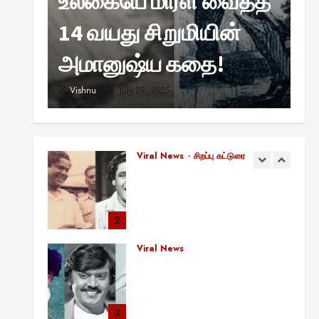
உலகையே மிரள வைத்த
ஹ
சுவாரஸ்யமான உண்மைகள்!
நீங்கள் அறியாத ரகசியங்கள்!
்
14 வயது சிறுமியின்
வ
5
August 22, 2025
?
அமானுஷ்ய கதை!
ஸ
சிறப்பு கட்டுரை
11:11 என்பதன் அர்த்தம் என்ன?
Vishnu
July 28, 2025
V
பிரபஞ்சம் உங்களுக்கு அனுப்பும்
ரகசிய குறியீடு இதுவாக
இருக்கலாம்!
1
November 13, 2025
Viral News
சிறப்பு கட்டுரை
எளிமையின் வலிமையால் உயர்ந்த
என்.எஸ்.கிருஷ்ணன்:
கலைவாணரின் நினைவு நாளில்
ஒரு சிலிர்ப்பூட்டும் பார்வை
2
August 30, 2025
Viral News
விஜயகாந்த்: 50க்கும் மேற்பட்ட
புதுமுக இயக்குநர்களுக்கு
வாய்ப்பளித்த ஒரே நடிகர்! தமிழ்
சினிமா வரலாற்றில் இது ஒரு
3