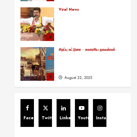
சாதனையா?
Viral News
August 25, 2025
விஜய் தவெக மாநாட்டில் சொன்ன
குட்டிக் கதை! அதன்
பின்னணியில் உள்ள ஆழ்ந்த
அரசியல் அர்த்தம் என்ன?
4
August 22, 2025
சிறப்பு கட்டுரை
சுவாரசிய தகவல்கள்
மெட்ராஸ் தினத்தின்
சுவாரஸ்யமான உண்மைகள்!
நீங்கள் அறியாத ரகசியங்கள்!
5
August 22, 2025
சிறப்பு கட்டுரை
11:11 என்பதன் அர்த்தம் என்ன?
பிரபஞ்சம் உங்களுக்கு அனுப்பும்
ரகசிய குறியீடு இதுவாக
இருக்கலாம்!
1
Facebook
Twitter
Linkedin
Youtube
Instagram
November 13, 2025
Viral News
சிறப்பு கட்டுரை
எளிமையின் வலிமையால் உயர்ந்த