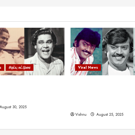
s
சிறப்பு கட்டுரை
Viral News
 வலிமையால் உயர்ந்த
விஜயகாந்த்: 50க்கும் மேற்பட்
ிருஷ்ணன்: கலைவாணரின்
இயக்குநர்களுக்கு வாய்ப்பளி
ல் ஒரு சிலிர்ப்பூட்டும் பார்வை
நடிகர்! தமிழ் சினிமா வரலாற்ற
சாதனையா?
August 30, 2025
Vishnu
August 25, 2025