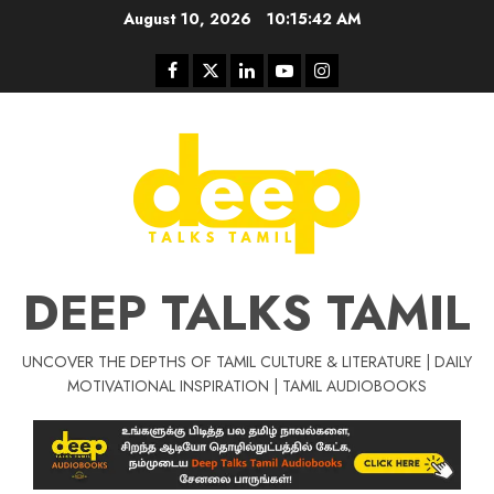
Skip
August 10, 2026
10:15:42 AM
to
content
Facebook
Twitter
Linkedin
Youtube
Instagram
DEEP TALKS TAMIL
UNCOVER THE DEPTHS OF TAMIL CULTURE & LITERATURE | DAILY
Tamil Motivat
MOTIVATIONAL INSPIRATION | TAMIL AUDIOBOOKS
சிறப்பு கட்டுரை
Tamil Motivation Videos
வெற்றி உனதே
மர்மங்கள்
ச
வே
பல்லா
ஒரு