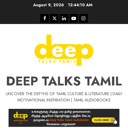
Skip
August 9, 2026
12:44:10 AM
to
content
Facebook
Twitter
Linkedin
Youtube
Instagram
DEEP TALKS TAMIL
UNCOVER THE DEPTHS OF TAMIL CULTURE & LITERATURE | DAILY
Tamil Motivat
MOTIVATIONAL INSPIRATION | TAMIL AUDIOBOOKS
சிறப்பு கட்டுரை
Tamil Motivation Videos
வெற்றி உனதே
மர்மங்கள்
ச
வே
பல்லா
ஒரு