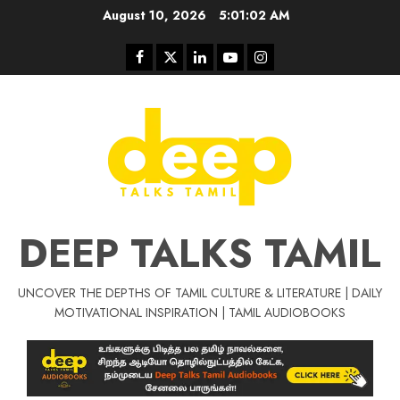
Skip
August 10, 2026
5:01:03 AM
to
content
Facebook
Twitter
Linkedin
Youtube
Instagram
DEEP TALKS TAMIL
UNCOVER THE DEPTHS OF TAMIL CULTURE & LITERATURE | DAILY
Tamil Motivat
MOTIVATIONAL INSPIRATION | TAMIL AUDIOBOOKS
சிறப்பு கட்டுரை
Tamil Motivation Videos
வெற்றி உனதே
மர்மங்கள்
ச
வே
பல்லா
ஒரு