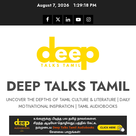
Skip
August 7, 2026
1:29:19 PM
to
content
Facebook
Twitter
Linkedin
Youtube
Instagram
DEEP TALKS TAMIL
UNCOVER THE DEPTHS OF TAMIL CULTURE & LITERATURE | DAILY
Tamil Motivat
MOTIVATIONAL INSPIRATION | TAMIL AUDIOBOOKS
சிறப்பு கட்டுரை
Tamil Motivation Videos
வெற்றி உனதே
மர்மங்கள்
ச
வே
பல்லா
ஒரு