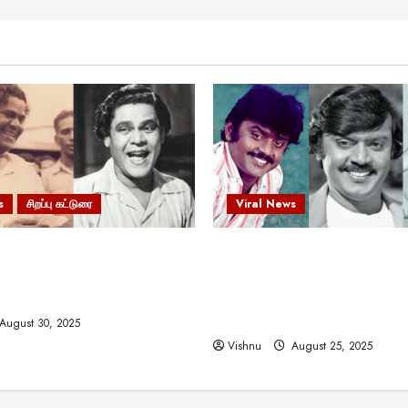
s
சிறப்பு கட்டுரை
Viral News
 வலிமையால் உயர்ந்த
விஜயகாந்த்: 50க்கும் மேற்பட்
ிருஷ்ணன்: கலைவாணரின்
இயக்குநர்களுக்கு வாய்ப்பளி
ல் ஒரு சிலிர்ப்பூட்டும் பார்வை
நடிகர்! தமிழ் சினிமா வரலாற்ற
சாதனையா?
August 30, 2025
Vishnu
August 25, 2025