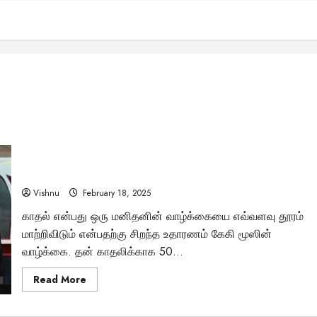
காதலுக்காக 50 ஆண்டுகள் வீட்டிலேயே காத்திருந்த உலகப்புகழ்
கலைஞர் கேகி மூஸ் – அவரது காதலி என்ன ஆனார்?
Vishnu
February 18, 2025
காதல் என்பது ஒரு மனிதனின் வாழ்க்கையை எவ்வளவு தூரம்
மாற்றிவிடும் என்பதற்கு சிறந்த உதாரணம் கேகி மூஸின்
வாழ்க்கை. தன் காதலிக்காக 50...
Read
Read More
more
about
காதலுக்காக