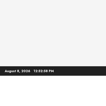
Skip
August 8, 2026
12:52:59 PM
to
content