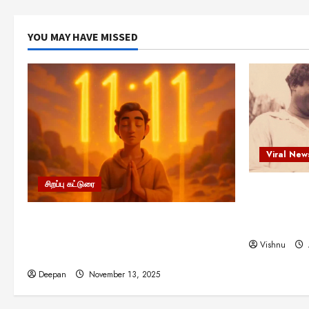
YOU MAY HAVE MISSED
Viral New
சிறப்பு கட்டுரை
எளிமையின்
என்.எஸ்.க
11:11 என்பதன் அர்த்தம் என்ன?
நினைவு நாளி
பிரபஞ்சம் உங்களுக்கு அனுப்பும் ரகசிய
Vishnu
குறியீடு இதுவாக இருக்கலாம்!
Deepan
November 13, 2025