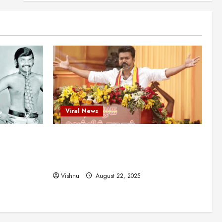
என்.எஸ்.கிருஷ்ணன்:
கலைவாணரின் நினைவு நாளில்
ஒரு சிலிர்ப்பூட்டும் பார்வை
2
August 30, 2025
Viral News
விஜயகாந்த்: 50க்கும் மேற்பட்ட
புதுமுக இயக்குநர்களுக்கு
வாய்ப்பளித்த ஒரே நடிகர்! தமிழ்
சினிமா வரலாற்றில் இது ஒரு
3
சாதனையா?
Viral News
Viral News
August 25, 2025
விஜய் தவெக மாநாட்டில் சொன்ன
ட புதுமுக
விஜய் தவெக மாநாட்டில் சொன்ன குட்டிக்
குட்டிக் கதை! அதன்
பின்னணியில் உள்ள ஆழ்ந்த
த்த ஒரே
கதை! அதன் பின்னணியில் உள்ள ஆழ்ந்த
அரசியல் அர்த்தம் என்ன?
4
ில் இது ஒரு
அரசியல் அர்த்தம் என்ன?
August 22, 2025
Vishnu
August 22, 2025
சிறப்பு கட்டுரை
சுவாரசிய தகவல்கள்
மெட்ராஸ் தினத்தின்
சுவாரஸ்யமான உண்மைகள்!
நீங்கள் அறியாத ரகசியங்கள்!