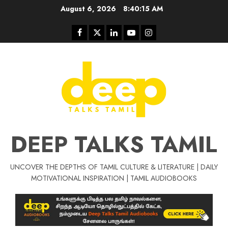
Skip
August 6, 2026
8:40:15 AM
to
content
Facebook
Twitter
Linkedin
Youtube
Instagram
DEEP TALKS TAMIL
UNCOVER THE DEPTHS OF TAMIL CULTURE & LITERATURE | DAILY
Tamil Motivat
MOTIVATIONAL INSPIRATION | TAMIL AUDIOBOOKS
சிறப்பு கட்டுரை
Tamil Motivation Videos
வெற்றி உனதே
மர்மங்கள்
ச
வே
பல்லா
ஒரு