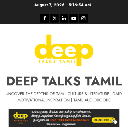
Skip
August 7, 2026
5:16:55 AM
to
content
Facebook
Twitter
Linkedin
Youtube
Instagram
DEEP TALKS TAMIL
UNCOVER THE DEPTHS OF TAMIL CULTURE & LITERATURE | DAILY
Tamil Motivat
MOTIVATIONAL INSPIRATION | TAMIL AUDIOBOOKS
சிறப்பு கட்டுரை
Tamil Motivation Videos
வெற்றி உனதே
மர்மங்கள்
ச
வே
பல்லா
ஒரு