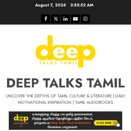
Skip
August 7, 2026
3:55:53 AM
to
content
Facebook
Twitter
Linkedin
Youtube
Instagram
DEEP TALKS TAMIL
UNCOVER THE DEPTHS OF TAMIL CULTURE & LITERATURE | DAILY
Tamil Motivat
MOTIVATIONAL INSPIRATION | TAMIL AUDIOBOOKS
சிறப்பு கட்டுரை
Tamil Motivation Videos
வெற்றி உனதே
மர்மங்கள்
ச
வே
பல்லா
ஒரு